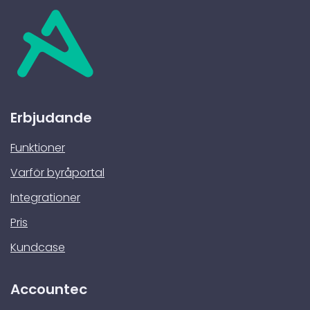
dokumentet ska signeras. Mottagaren får en
hur många mallar du kan skapa.
notis när det är deras tur att signera.
Erbjudande
Funktioner
Varför byråportal
Integrationer
Pris
Kundcase
Accountec