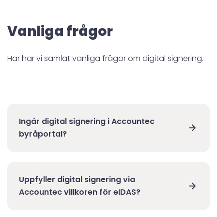
Vanliga frågor
Här har vi samlat vanliga frågor om digital signering.
Ingår digital signering i Accountec
byråportal?
Ja, digital signering ingår för dig som kund hos
Accountec byråportal. Som med alla
Uppfyller digital signering via
signeringstjänster tillkommer en
Accountec villkoren för eIDAS?
transaktionsavgift för varje signering, men här
utmärker sig Accountec från övriga aktörer
Ja, digital signering via Accountec uppfyller