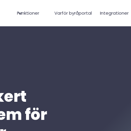
1
Funktioner
Varför byråportal
Integrationer
2
3
4
kert
tem för