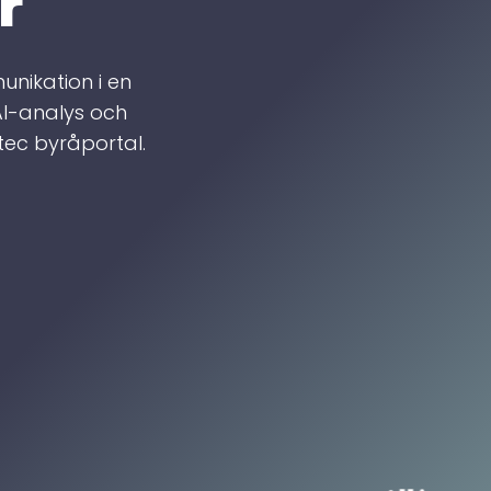
5
r
6
nikation i en
I-analys och
7
ntec byråportal.
8
9
Löpande redovisnin
Maj 2026