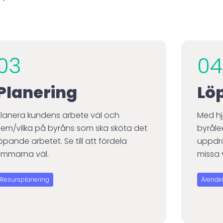
03
04
Planering
Lö
Planera kundens arbete väl och
Med hj
vem/vilka på byråns som ska sköta det
byråled
öpande arbetet. Se till att fördela
uppdrag
timmarna väl.
missa 
Resursplanering
Ärende