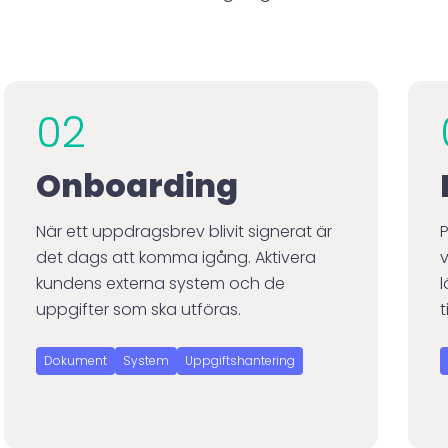
5
5
02
6
6
Onboarding
5
7
När ett uppdragsbrev blivit signerat är
det dags att komma igång. Aktivera
kundens externa system och de
l
uppgifter som ska utföras.
9
8
Dokument
System
Uppgiftshantering