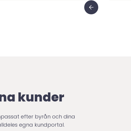
ina kunder
npassat efter byrån och dina
alldeles egna kundportal.