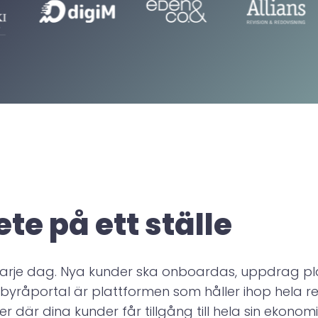
0
2
Framsteg denna månad
1
1
2
2
3
3
e på ett ställe
4
4
arje dag. Nya kunder ska onboardas, uppdrag pl
 byråportal är plattformen som håller ihop hela re
där dina kunder får tillgång till hela sin ekonomi 