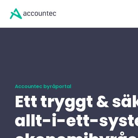
Accountec byråportal
Ett tryggt & sä
allt-i-ett-sys