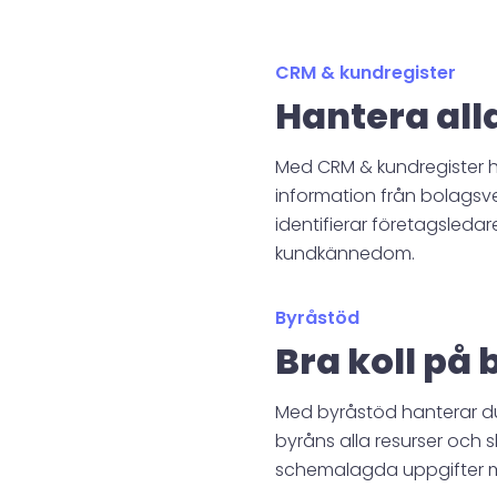
CRM & kundregister
Hantera alla
Med CRM & kundregister h
information från bolagsve
identifierar företagsledar
kundkännedom.
Byråstöd
Bra koll på
Med byråstöd hanterar du
byråns alla resurser och 
schemalagda uppgifter med