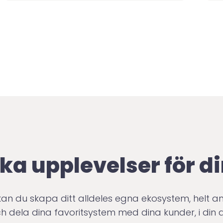
0
9
1
2
ka upplevelser för d
n du skapa ditt alldeles egna ekosystem, helt a
h dela dina favoritsystem med dina kunder, i din 