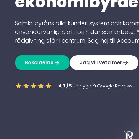
ekonomibyråe
Samla byråns alla kunder, system och kommu
användarvänlig plattform där samarbete, A
rådgivning står i centrum. Säg hej till Accou
Boka demo
Jag vill veta mer
4,7 / 5
i betyg på Google Reviews