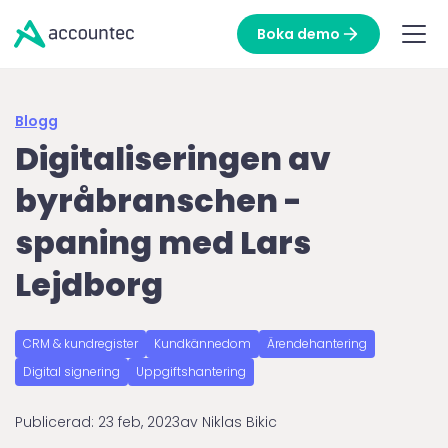
Boka demo
Blogg
Digitaliseringen av
byråbranschen -
spaning med Lars
Lejdborg
CRM & kundregister
Kundkännedom
Ärendehantering
Digital signering
Uppgiftshantering
Publicerad:
23 feb, 2023
av
Niklas Bikic